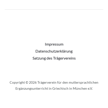
–
Εκδήλωση
για
τη
Παγκόσμια
Ημέρα
Ελληνικής
Γλώσσας
Impressum
Datenschutzerklärung
Satzung des Trägervereins
Copyright © 2026 Trägerverein für den muttersprachlichen
Ergänzungsunterricht in Griechisch in München e.V.