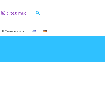
Αναζήτηση
@teg_muc
Επικοινωνία