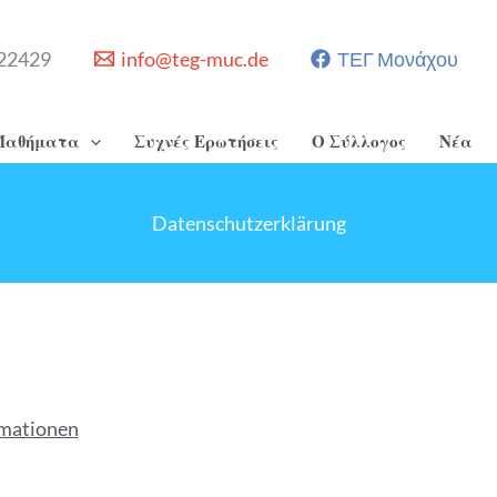
22429
info@teg-muc.de
ΤΕΓ Μονάχου
Μαθήματα
Συχνές Ερωτήσεις
Ο Σύλλογος
Νέα
Datenschutzerklärung
rmationen