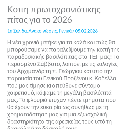
Κοπη πρωτοχρονιάτικης
πίτας για το 2026
1η Σελίδα
,
Ανακοινώσεις
,
Γενικά
/
05.02.2026
Η νέα χρονιά μπήκε για τα καλά και πώς θα
μπορούσαμε να παραλείψουμε την κοπή της
παραδοσιακής βασιλόπιτας στα ΤΕΓ μας! Το
περασμένο Σάββατο, λοιπόν, με τις ευλογίες
του Αρχιμανδρίτη π. Γεώργιου και υπό την
παρουσία του Γενικού Προξένου κ. Κοδέλλα
που μας τίμησε κι απεύθυνε σύντομο
χαιρετισμό, κόψαμε τη μεγάλη βασιλόπιτά
μας. Τα φλουριά έτυχαν πέντε τμήματα που
θα έχουν την ευκαιρία ως συνήθως με τη
χρηματοδότησή μας για μια εξωσχολική
δραστηριότητα της αρεσκείας τους υπό τη
δασκάλα ή το δάσκαλό τους.