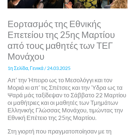
Εορτασμός της Εθνικής
Επετείου της 25ης Μαρτίου
από τους μαθητές των ΤΕΓ
Μονάχου
1η Σελίδα
,
Γενικά
/
24.03.2025
Απ’ την Ήπειρο ως το Μεσολόγγι και τον
Μοριά κι απ’ τις Σπέτσες και την Ύδρα ως τα
Ψαρά μάς ταξίδεψαν το Σάββατο 22 Μαρτίου
οι μαθήτριες και οι μαθητές των Τμημάτων
Ελληνικής Γλώσσας Μονάχου, τιμώντας την
Εθνική Επέτειο της 25ης Μαρτίου.
Στη γιορτή που πραγματοποίησαν με τη