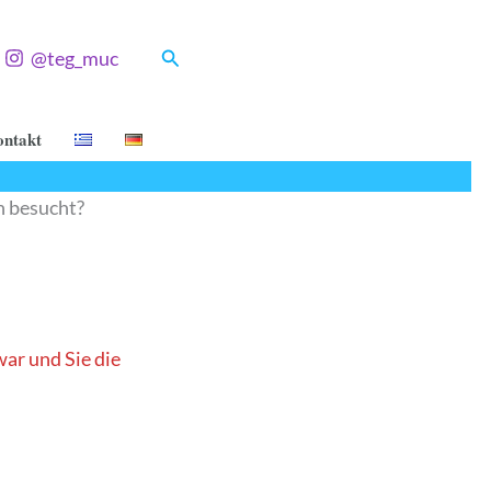
Suchen
@teg_muc
ntakt
n besucht?
ar und Sie die