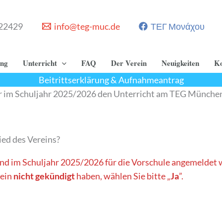
22429
info@teg-muc.de
ΤΕΓ Μονάχου
ng
Unterricht
FAQ
Der Verein
Neuigkeiten
Ko
Beitrittserklärung & Aufnahmeantrag
er im Schuljahr 2025/2026 den Unterricht am TEG Münche
ied des Vereins?
d im Schuljahr 2025/2026 für die Vorschule angemeldet w
rein
nicht gekündigt
haben, wählen Sie bitte „
Ja
”.