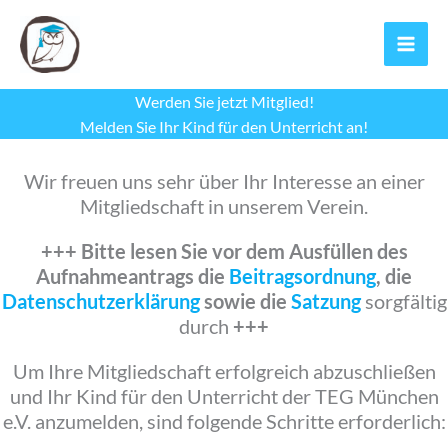
Zum
Inhalt
springen
Werden Sie jetzt Mitglied!
Melden Sie Ihr Kind für den Unterricht an!
Wir freuen uns sehr über Ihr Interesse an einer
Mitgliedschaft in unserem Verein.
+++
Bitte lesen Sie vor dem Ausfüllen des
Aufnahmeantrags die
Beitragsordnung
, die
Datenschutzerklärung
sowie die
Satzung
sorgfältig
durch
+++
Um Ihre Mitgliedschaft erfolgreich abzuschließen
und Ihr Kind für den Unterricht der TEG München
e.V. anzumelden, sind folgende Schritte erforderlich: